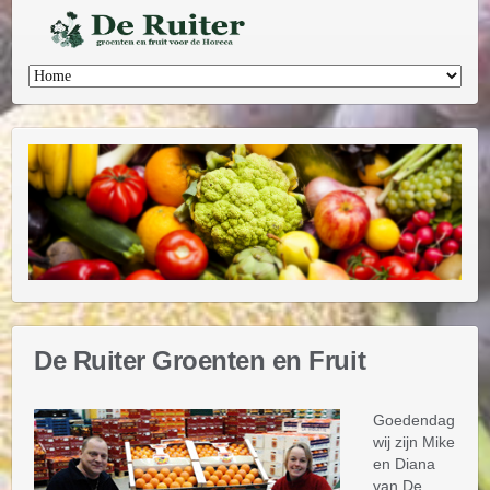
Ga
naar
de
inhoud
De Ruiter Groenten en Fruit
Goedendag
wij zijn Mike
en Diana
van De